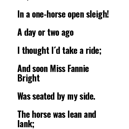
In a one-horse open sleigh!
A day or two ago
I thought I´d take a ride;
And soon Miss Fannie
Bright
Was seated by my side.
The horse was lean and
lank;