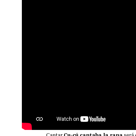
Cantar
Cu-cú cantaba la rana
será 