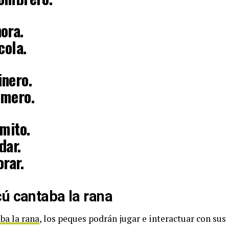
ora.
cola.
inero.
omero.
amito.
dar.
rar.
cú cantaba la rana
ba la rana
, los peques podrán jugar e interactuar con sus