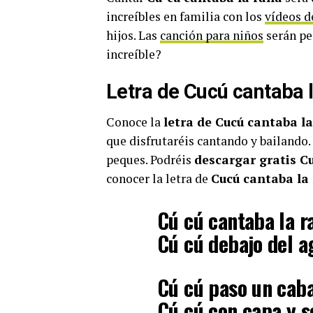
increíbles en familia con los
vídeos d
hijos. Las
canción para niños
serán pe
increíble?
Letra de Cucú cantaba 
Conoce la
letra de Cucú cantaba l
que disfrutaréis cantando y bailando.
peques. Podréis
descargar gratis C
conocer la letra de
Cucú cantaba la
Cú cú cantaba la r
Cú cú debajo del a
Cú cú paso un caba
Cú cú con capa y 