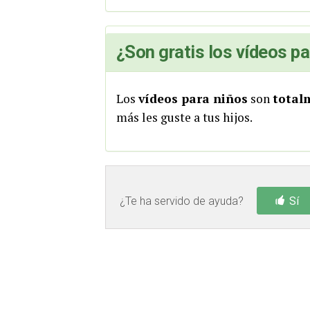
¿Son gratis los vídeos pa
Los
vídeos para niños
son
total
más les guste a tus hijos.
¿Te ha servido de ayuda?
Sí